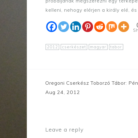
probáljanak megszerezni egy térképet 
kelleni, nehogy elérjen a király elé, 
S
2012
cserkészet
magyar
tabor
Post
Oregoni Cserkész Toborzó Tábor: Pén
navigation
Aug 24, 2012
Leave a reply