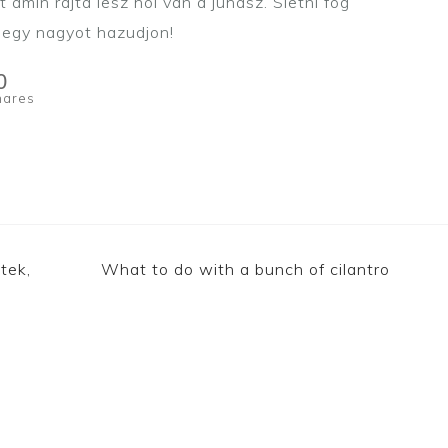
amin rajta lesz hol van a juhász. Sietni fog
és egy nagyot hazudjon!
0
hares
tek,
What to do with a bunch of cilantro