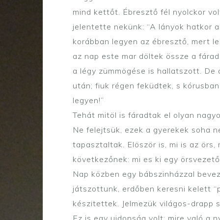
mind kettőt. Ébresztő fél nyolckor v
jelentette nekünk: “A lányok hatkor a
korábban legyen az ébresztő, mert leh
az nap este mar döltek össze a fárads
a légy zümmögése is hallatszott. De
után; fiuk régen feküdtek, s kórusban
legyen!”
Tehát mitöl is fáradtak el olyan nagy
Ne felejtsük, ezek a gyerekek soha n
tapasztaltak. Elöször is, mi is az örs
következőnek: mi es ki egy örsvezető
Nap közben egy bábszinházzal beveze
játszottunk, erdőben keresni kelett “p
készitettek. Jelmezük világos-drapp sz
Ez is egy ujdonság volt: mire való a 