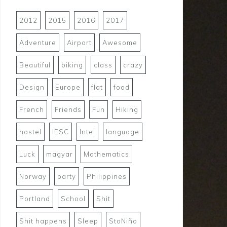
2012
2015
2016
2017
Adventure
Airport
Awesome
Beautiful
biking
class
crazy
Design
Europe
flat
food
French
Friends
Fun
Hiking
hostel
IESC
Intel
language
Luck
magyar
Mathematics
Norway
party
Philippines
Portland
School
Shit
Shit happens
Sleep
StoNiño