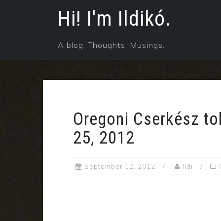
Skip
Hi! I'm Ildikó.
to
content
A blog. Thoughts. Musings.
Oregoni Cserkész to
25, 2012
September 12, 2012
Ildi