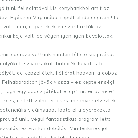
gáltunk fel salátával kis konyhánkbol amit az
z. Egészen Virginiábol repült el ide segiteni! Le
 volt. Igen, a gyerekek elöször huzták az
ikai kaja volt, de végén igen-igen bevalották,
mire persze vettünk minden féle jo kis játékot:
 golyókat, szivacsokat, buborék fulyót, stb.
i pályát, de képzeljétek: Fél órát hagyom a doboz
k. Felháborodtan jövök vissza – ez képtelenség!
, hogy egy doboz játékot ellop? mit ér az vele?
ékes, az lett volna értékes, mennyire élvezték
 potenciális vidámságot lopta el a gyerekektol!
mprovizálunk. Végül fantasztikus program lett:
zkálás, es vizi lufi dobálás. Mindenkinek jol
90F felé húzodott a digitális higgany.