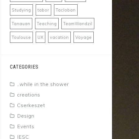
Studying
tabor
Tacloban
Tanauan
Teaching
TeamWandzil
Toulouse
UX
vacation
Voyage
CATEGORIES
..while in the shower
creations
Cserkeszet
Design
Events
IESC