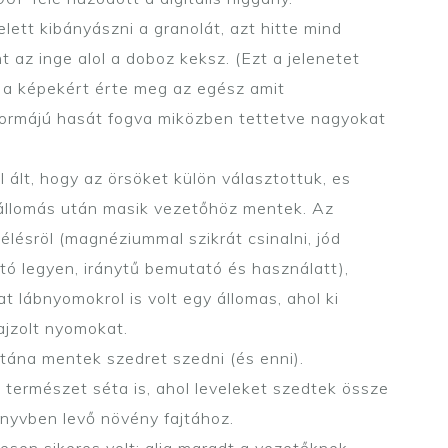
ett kibányászni a granolát, azt hitte mind
t az inge alol a doboz keksz. (Ezt a jelenetet
bb a képekért érte meg az egész amit
formájú hasát fogva miközben tettetve nagyokat
 ált, hogy az örsöket külön választottuk, es
állomás után masik vezetőhöz mentek. Az
élésröl (magnéziummal szikrát csinalni, jód
ató legyen, iránytű bemutató és használatt),
at lábnyomokrol is volt egy állomas, ahol ki
ajzolt nyomokat.
tána mentek szedret szedni (és enni).
 természet séta is, ahol leveleket szedtek össze
könyvben levő növény fajtához.
esen sikeres volt: alig maradt a vezetőknek