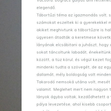
elegendő.
Tábortűzi téma az igazmondás volt, 
számokat eszeltek ki a gyerekekkel m
akiket meghivtunk a tábortűzre is ha
ügyesen átadták a keretmese következ
lányának elcsábitani a juhászt, hogy
sokat táncoltunk labadát, énekeltünk
között, a tüz körul, és végül kezet f
mindenki tudta a szövegét, de az eg
dallamát, mély boldogság volt minde
Takarodó nemsoká utána volt, mesét m
valamit. Meglehet mert nem nagyon tu
lányok ágyba voltak, kezdődhetett a 
pálya levezetése, ahol kisebb csoport