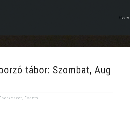
Hom
borzó tábor: Szombat, Aug
Cserkeszet
,
Events