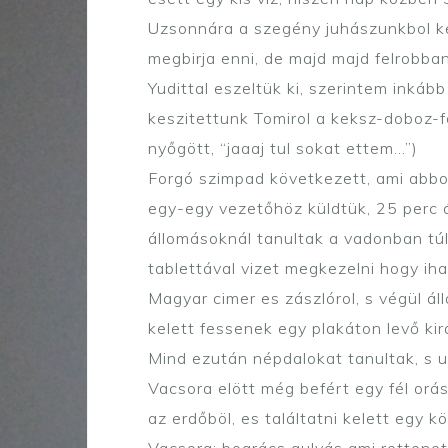
Uzsonnára a szegény juhászunkbol kel
megbirja enni, de majd majd felrobban
Yudittal eszeltük ki, szerintem inká
keszitettunk Tomirol a keksz-doboz-
nyőgött, “jaaaj tul sokat ettem…”)
Forgó szimpad következett, ami abbol
egy-egy vezetőhöz küldtük, 25 perc 
állomásoknál tanultak a vadonban túl
tablettával vizet megkezelni hogy ih
Magyar cimer es zászlórol, s végül áll
kelett fessenek egy plakáton levő kir
Mind ezután népdalokat tanultak, s u
Vacsora elött még befért egy fél orás
az erdőböl, es találtatni kelett egy 
Vacsora: bogrács gulyás ami rettenet