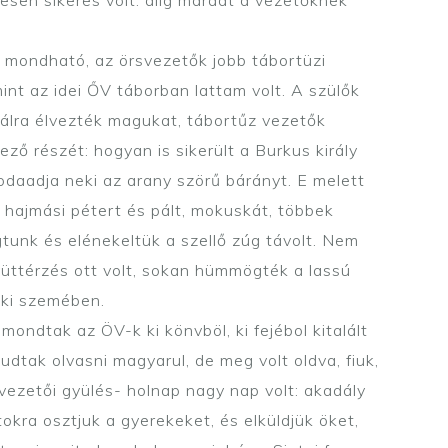
s mondható, az örsvezetők jobb tábortüzi
int az idei ŐV táborban lattam volt. A szülők
lálra élvezték magukat, tábortűz vezetők
ő részét: hogyan is sikerült a Burkus király
 odaadja neki az arany szörű bárányt. E melett
 hajmási pétert és pált, mokuskát, többek
ogtunk és elénekeltük a szellő zúg távolt. Nem
yüttérzés ott volt, sokan hümmögték a lassú
nki szemében.
ondtak az ÖV-k ki könvböl, ki fejébol kitalált
dtak olvasni magyarul, de meg volt oldva, fiuk,
vezetői gyülés- holnap nagy nap volt: akadály
okra osztjuk a gyerekeket, és elküldjük öket,