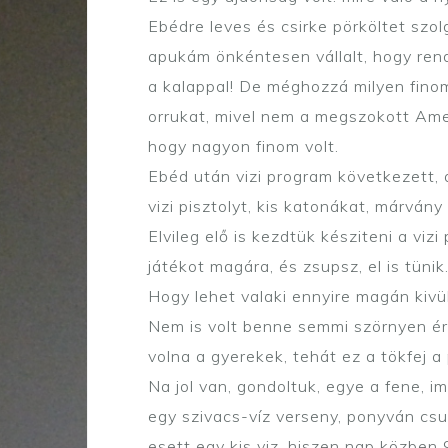
Ebédre leves és csirke pörköltet szol
apukám önkéntesen vállalt, hogy rende
a kalappal! De méghozzá milyen finom
orrukat, mivel nem a megszokott Amer
hogy nagyon finom volt.
Ebéd után vizi program következett, a
vizi pisztolyt, kis katonákat, márvány
Elvileg elő is kezdtük késziteni a viz
játékot magára, és zsupsz, el is tüni
Hogy lehet valaki ennyire magán kivül
Nem is volt benne semmi szörnyen ért
volna a gyerekek, tehát ez a tökfej a
Na jol van, gondoltuk, egye a fene, i
egy szivacs-víz verseny, ponyván csus
esett egy kis viz, hiszen nap közben 