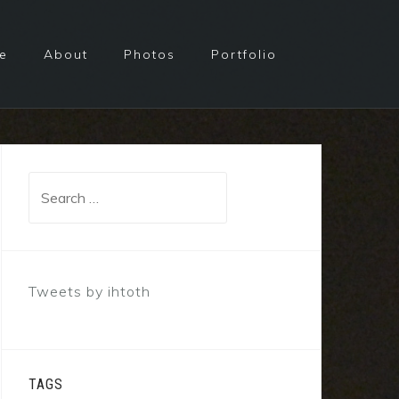
e
About
Photos
Portfolio
Search
for:
Tweets by ihtoth
TAGS