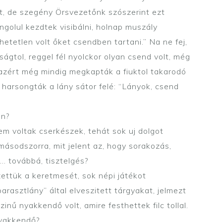
olt, de szegény Örsvezetőnk szószerint ezt
ngolul kezdtek visibálni, holnap muszály
etetlen volt őket csendben tartani.” Na ne fej,
ágtol, reggel fél nyolckor olyan csend volt, még
 azért még mindig megkapták a fiuktol takarodó
 harsongták a lány sátor felé: “Lányok, csend
on?
em voltak cserkészek, tehát sok uj dolgot
, másodszorra, mit jelent az, hogy sorakozás,
… továbbá, tisztelgés?
ttük a keretmesét, sok népi játékot
arasztlány” által elveszitett tárgyakat, jelmezt
inű nyakkendő volt, amire festhettek filc tollal.
nyakkendő?